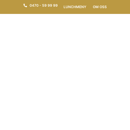
0470 - 59 99 99
LUNCHMENY
OM OSS
FESTVÅNING