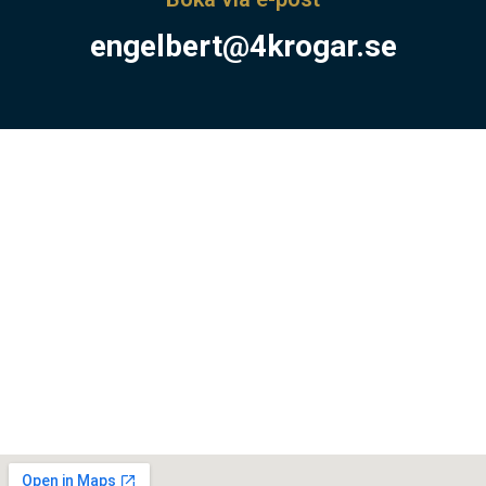
engelbert@4krogar.se