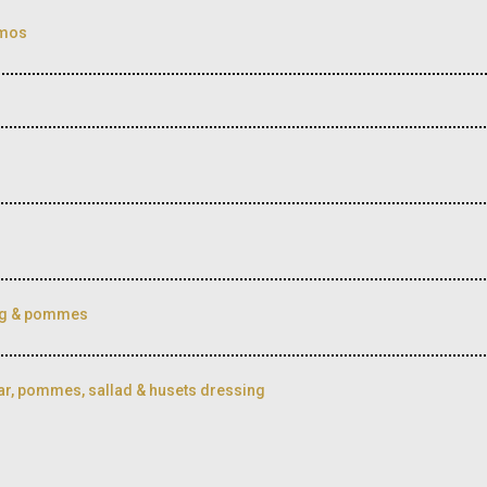
smos
ing & pommes
ar, pommes, sallad & husets dressing