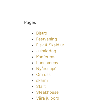
Pages
Bistro
Festvåning
Fisk & Skaldjur
Julmiddag
Konferens
Lunchmeny
Nyårssupé
Om oss
skarm
Start
Steakhouse
Våra julbord