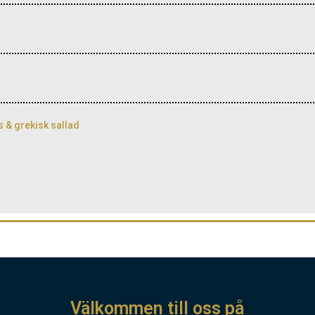
s & grekisk sallad
Välkommen till oss på