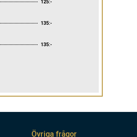
125:-
135:-
135:-
Övriga frågor