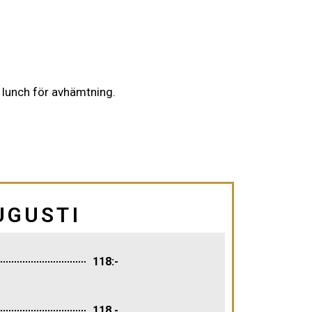
 lunch för avhämtning.
UGUSTI
118:-
118,-