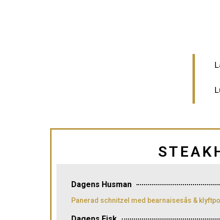
L
L
STEAKH
Dagens Husman
Panerad schnitzel med bearnaisesås & klyftpo
Dagens Fisk