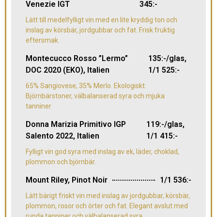
Venezie IGT
345:-
Lätt till medelfylligt vin med en lite kryddig ton och
inslag av körsbär, jordgubbar och fat. Frisk fruktig
eftersmak.
Montecucco Rosso ”Lermo”
135:-/glas,
DOC 2020 (EKO), Italien
1/1 525:-
65% Sangiovese, 35% Merlo. Ekologiskt.
Björnbärstoner, välbalanserad syra och mjuka
tanniner
Donna Marizia Primitivo IGP
119:-/glas,
Salento 2022, Italien
1/1 415:-
Fylligt vin god syra med inslag av ek, läder, choklad,
plommon och björnbär.
Mount Riley, Pinot Noir
1/1 536:-
Lätt bärigt friskt vin med inslag av jordgubbar, körsbär,
plommon, rosor och örter och fat. Elegant avslut med
runda tanniner och välbalanserad syra.