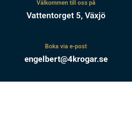
Välkommen till oss på
Vattentorget 5, Växjö
Boka via e-post
engelbert@4krogar.se