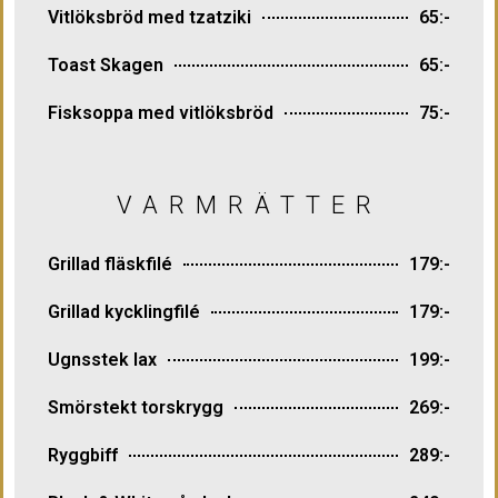
Vitlöksbröd med tzatziki
65:-
Toast Skagen
65:-
Fisksoppa med vitlöksbröd
75:-
VARMRÄTTER
Grillad fläskfilé
179:-
Grillad kycklingfilé
179:-
Ugnsstek lax
199:-
Smörstekt torskrygg
269:-
Ryggbiff
289:-