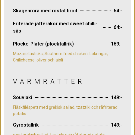
Skagenröra med rostat bröd
64:-
Friterade jätteräkor med sweet chilli-
64:-
sås
Plocke-Plater (plocktallrik)
169:-
Mozarellasticks, Southern fried chicken, Lökringar,
Chilicheese, oliver och aioli
VARMRÄTTER
Souvlaki
149:-
Fläskfiléspett med grekisk sallad, tzatziki och råfriterad
potatis
Gyrostallrik
149:-
med grekisk sallad, tzatziki och råfriterad potatis