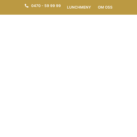
0470 - 59 99 99
LUNCHMENY
OM OSS
STEAKHOUSE OBS!
SÖNDAGAR HAR VI
NUMERA BARA
ÖPPET TILL KL
20.00