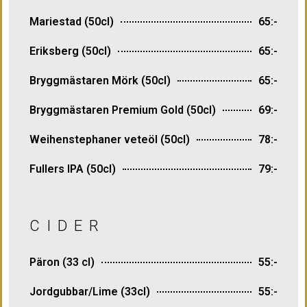
Mariestad (50cl)
65:-
Eriksberg (50cl)
65:-
Bryggmästaren Mörk (50cl)
65:-
Bryggmästaren Premium Gold (50cl)
69:-
Weihenstephaner veteöl (50cl)
78:-
Fullers IPA (50cl)
79:-
CIDER
Päron (33 cl)
55:-
Jordgubbar/Lime (33cl)
55:-