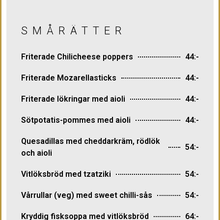
SMÅRÄTTER
Friterade Chilicheese poppers
44:-
Friterade Mozarellasticks
44:-
Friterade lökringar med aioli
44:-
Sötpotatis-pommes med aioli
44:-
Quesadillas med cheddarkräm, rödlök
54:-
och aioli
Vitlöksbröd med tzatziki
54:-
Vårrullar (veg) med sweet chilli-sås
54:-
Kryddig fisksoppa med vitlöksbröd
64:-