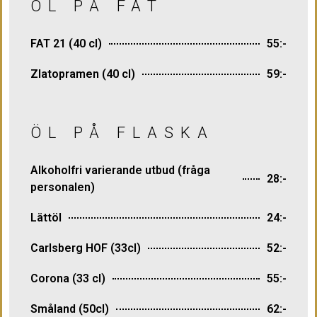
ÖL PÅ FAT
FAT 21 (40 cl)
55:-
Zlatopramen (40 cl)
59:-
ÖL PÅ FLASKA
Alkoholfri varierande utbud (fråga
28:-
personalen)
Lättöl
24:-
Carlsberg HOF (33cl)
52:-
Corona (33 cl)
55:-
Småland (50cl)
62:-