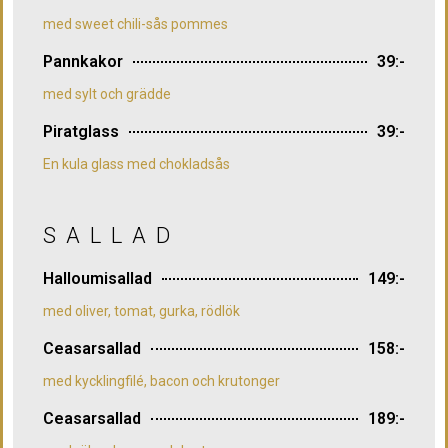
med sweet chili-sås pommes
Pannkakor
39:-
med sylt och grädde
Piratglass
39:-
En kula glass med chokladsås
SALLAD
Halloumisallad
149:-
med oliver, tomat, gurka, rödlök
Ceasarsallad
158:-
med kycklingfilé, bacon och krutonger
Ceasarsallad
189:-