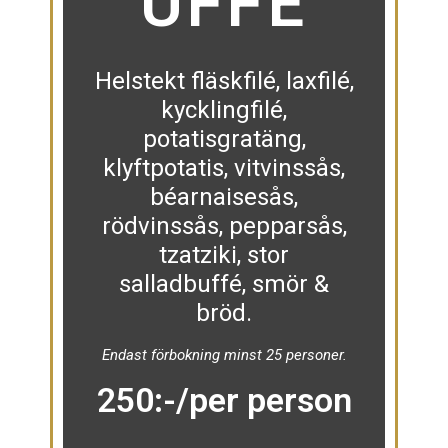
UFFÉ
Helstekt fläskfilé, laxfilé,
kycklingfilé,
potatisgratäng,
klyftpotatis, vitvinssås,
béarnaisesås,
rödvinssås, pepparsås,
tzatziki, stor
salladbuffé, smör &
bröd.
Endast förbokning minst 25 personer.
250:-/per person