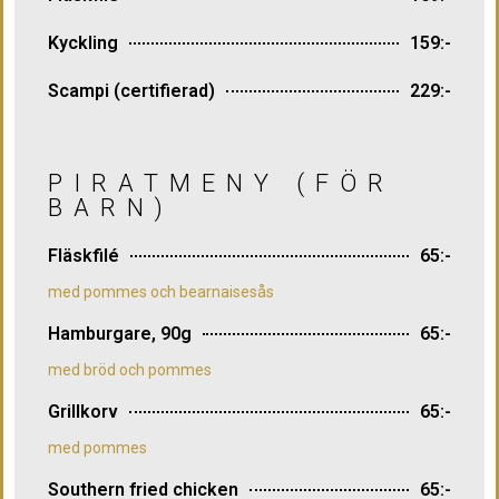
Kyckling
159:-
Scampi (certifierad)
229:-
PIRATMENY (FÖR
BARN)
Fläskfilé
65:-
med pommes och bearnaisesås
Hamburgare, 90g
65:-
med bröd och pommes
Grillkorv
65:-
med pommes
Southern fried chicken
65:-