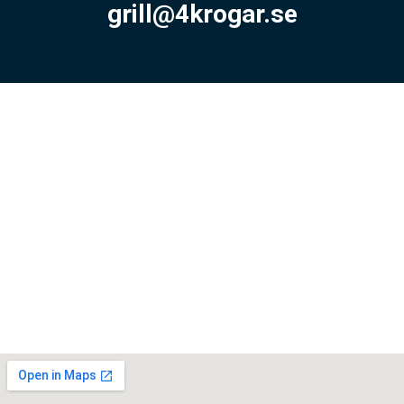
grill@4krogar.se