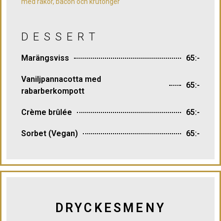
med räkor, bacon och krutonger
DESSERT
Marängsviss
65:-
Vaniljpannacotta med
65:-
rabarberkompott
Crème brûlée
65:-
Sorbet (Vegan)
65:-
DRYCKESMENY