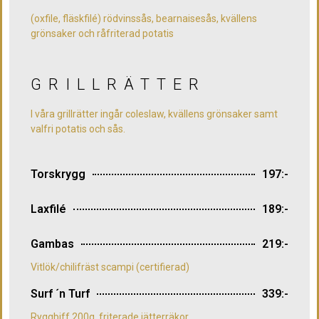
(oxfile, fläskfilé) rödvinssås, bearnaisesås, kvällens
grönsaker och råfriterad potatis
GRILLRÄTTER
I våra grillrätter ingår coleslaw, kvällens grönsaker samt
valfri potatis och sås.
Torskrygg
197:-
Laxfilé
189:-
Gambas
219:-
Vitlök/chilifräst scampi (certifierad)
Surf ´n Turf
339:-
Ryggbiff 200g, friterade jätterräkor