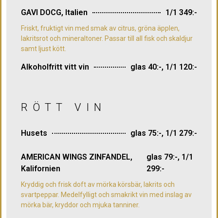
GAVI DOCG, Italien
1/1 349:-
Friskt, fruktigt vin med smak av citrus, gröna äpplen,
lakritsrot och mineraltoner. Passar till all fisk och skaldjur
samt ljust kött.
Alkoholfritt vitt vin
glas 40:-, 1/1 120:-
RÖTT VIN
Husets
glas 75:-, 1/1 279:-
AMERICAN WINGS ZINFANDEL,
glas 79:-, 1/1
Kalifornien
299:-
Kryddig och frisk doft av mörka körsbär, lakrits och
svartpeppar. Medelfylligt och smakrikt vin med inslag av
mörka bär, kryddor och mjuka tanniner.