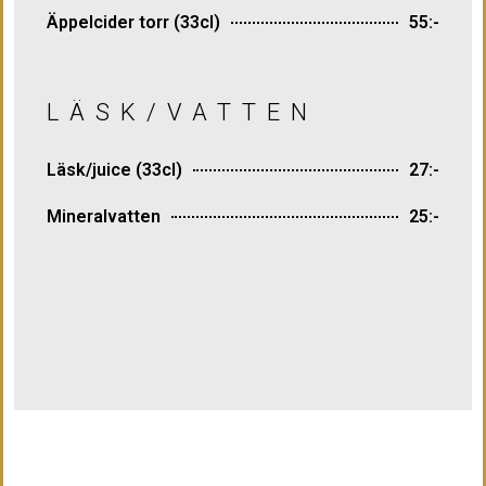
Äppelcider torr (33cl)
55:-
LÄSK/VATTEN
Läsk/juice (33cl)
27:-
Mineralvatten
25:-