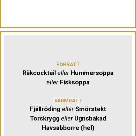
FÖRRÄTT
Räkcocktail
eller
Hummersoppa
eller
Fisksoppa
VARMRÄTT
Fjällröding
eller
Smörstekt
Torskrygg
eller
Ugnsbakad
Havsabborre (hel)