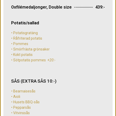
Oxfilémedaljonger, Double size
439:-
Potatis/sallad
• Potatisgratäng
• Råfriterad potatis
• Pommes
• Smörfrästa grönsaker
• Kokt potatis
• Sötpotatis pommes
+20:-
SÅS (EXTRA SÅS 10:-)
• Bearnaisesås
• Aioli
• Husets BBQ-sås
• Pepparsås
• Vitvinssås