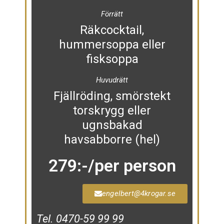
Förrätt
Räkcocktail,
hummersoppa eller
fisksoppa
Huvudrätt
Fjällröding, smörstekt
torskrygg eller
ugnsbakad
havsabborre (hel)
279:-/per person
engelbert@4krogar.se
Tel. 0470-59 99 99