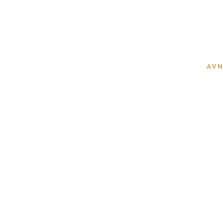
AVN
Välkom
Sönd