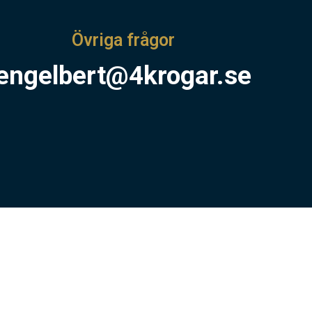
Övriga frågor
engelbert@4krogar.se