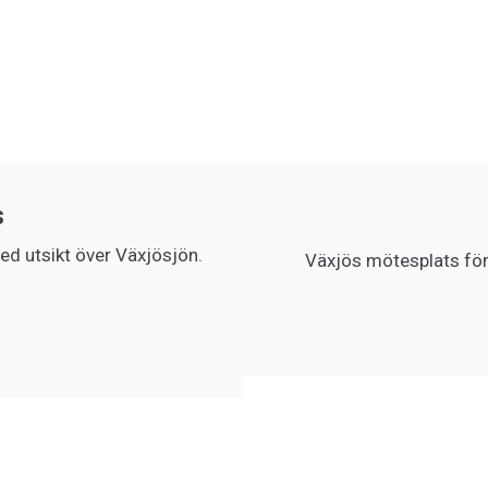
s
med utsikt över Växjösjön.
Växjös mötesplats för 