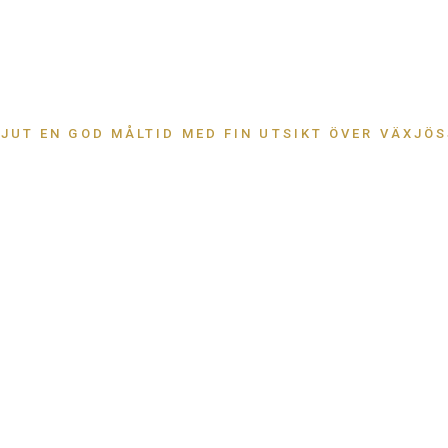
JUT EN GOD MÅLTID MED FIN UTSIKT ÖVER VÄXJÖ
na till oss på 4-
agar har vi nu bara öppet till kl 